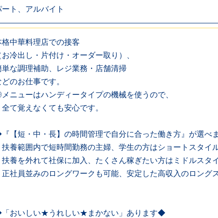
パート、アルバイト
本格中華料理店での接客
（お冷出し・片付け・オーダー取り）、
簡単な調理補助、レジ業務・店舗清掃
などのお仕事です。
◎メニューはハンディータイプの機械を使うので、
全て覚えなくても安心です。
◆『【短・中・長】の時間管理で自分に合った働き方』が選べ
・扶養範囲内で短時間勤務の主婦、学生の方はショートスタイ
・扶養を外れて社保に加入、たくさん稼ぎたい方はミドルスタ
・正社員並みのロングワークも可能、安定した高収入のロング
◆「おいしい★うれしい★まかない」あります◆